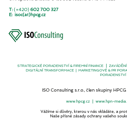
T:
(+420)
602 700 327
E:
isoc(at)hpcg.cz
|
STRATEGICKÉ PORADENSTVÍ & FIREMNÍ FINANCE
ZAVÁDĚNÍ
DIGITÁLNÍ TRANSFORMACE
|
MARKETINGOVÉ & PR POR
PORADENSTVÍ 
ISO Consulting s.r.o., člen skupiny H
www.hpcg.cz
|
www.hpn-media.
Vážíme si důvěry, kterou v nás vkládáte, a p
Naše přísné zásady ochrany vašeho souk