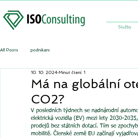
Služby
All Posts
podnikani
10. 10. 2024
Minut čtení: 1
Má na globální ot
CO2?
V posledních týdnech se nadnárodní automob
elektrická vozidla (EV) mezi lety 2030-2035
prodejů bez státních dotací. Tím se zpochybň
mobilitě. Členské země EU začínají vyjadřov