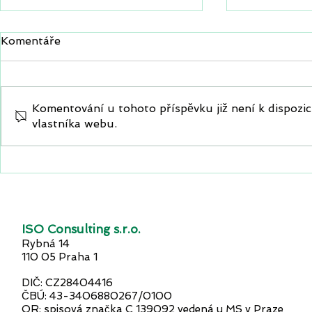
Komentáře
Komentování u tohoto příspěvku již není k dispozici
vlastníka webu.
ESG reporting v kostce:
Stabilita 
aby nebyl strašákem, ale
ohrožena
konkurenční výhodou
ISO Consulting s.r.o.
Rybná 14
110 05 Praha 1
DIČ: CZ28404416
ČBÚ: 43-3406880267/0100
OR: spisová značka C 139092 vedená u MS v Praze