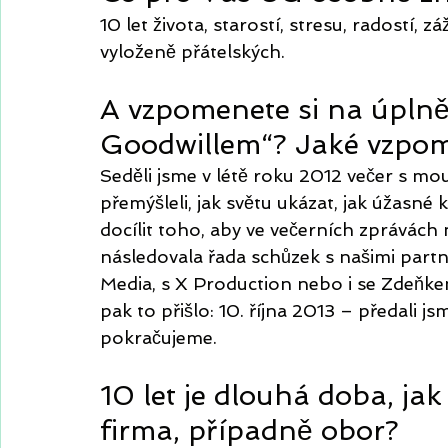
10 let života, starostí, stresu, radostí
vyloženě přátelských. 
A vzpomenete si na úplně
Goodwillem“? Jaké vzpom
Seděli jsme v létě roku 2012 večer s m
přemýšleli, jak světu ukázat, jak úžasné k
docílit toho, aby ve večerních zprávách 
následovala řada schůzek s našimi partn
Media, s X Production nebo i se Zdeňk
pak to přišlo: 10. října 2013 – předali 
pokračujeme. 
10 let je dlouhá doba, jak
firma, případně obor?