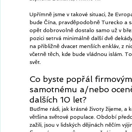
Upřímně jsme v takové situaci, že Evro
bude Čína, pravděpodobně Turecko a s
opět dobrovolně dostalo samo už v bře
pozici setrvá minimálně další dvě dekád
na přibližně dvacet menších enkláv, z nic
včetně těch, kde bude vládnou islám. T
svět. 
Co byste popřál firmovým
samotnému a/nebo oceně
dalších 10 let?
Buďme rádi, jak krásné životy žijeme, a
většina světové populace. Období předch
zažili, jsou v lidských dějinách něčím výj