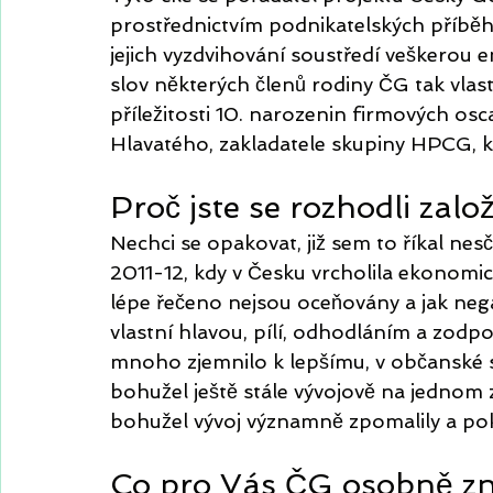
prostřednictvím podnikatelských příběhů 
jejich vyzdvihování soustředí veškerou e
slov některých členů rodiny ČG tak vlas
příležitosti 10. narozenin firmových osc
Hlavatého, zakladatele skupiny HPCG, kt
Proč jste se rozhodli zalo
Nechci se opakovat, již sem to říkal nesč
2011-12, kdy v Česku vrcholila ekonomic
lépe řečeno nejsou oceňovány a jak nega
vlastní hlavou, pílí, odhodláním a zodp
mnoho zjemnilo k lepšímu, v občanské sp
bohužel ještě stále vývojově na jednom 
bohužel vývoj významně zpomalily a pokř
Co pro Vás ČG osobně 