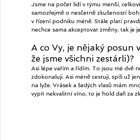
Jsme na počet lidí v týmu menší, celkově a
samozřejmě o nesčetně zkušeností bohat
v řízení podniku méně. Stále platí pravd
nechce sama akceptovat změny, tak je je
A co Vy, je nějaký posun 
že jsme všichni zestárli)?
Asi lépe vařím a řídím. To jsou mé dvě 
zdokonaluji. Asi méně cestuji, spíš už j
na lyže. Vrásek a šedých vlasů mám mn
vypít nekvalitní víno, to je hold daň za 