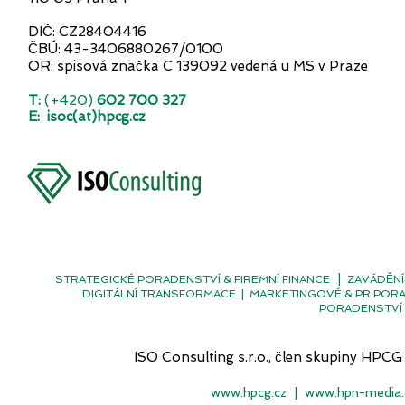
DIČ: CZ28404416
ČBÚ: 43-3406880267/0100
OR: spisová značka C 139092 vedená u MS v Praze
T:
(+420)
602 700 327
E:
isoc(at)hpcg.cz
|
STRATEGICKÉ PORADENSTVÍ & FIREMNÍ FINANCE
ZAVÁDĚNÍ
DIGITÁLNÍ TRANSFORMACE
|
MARKETINGOVÉ & PR POR
PORADENSTVÍ 
ISO Consulting s.r.o., člen skupiny H
www.hpcg.cz
|
www.hpn-media.