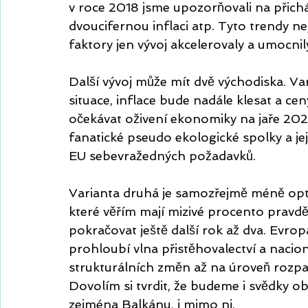
v roce 2018 jsme upozorňovali na přicháze
dvoucifernou inflaci atp. Tyto trendy ne
faktory jen vývoj akcelerovaly a umocnily
Další vývoj může mít dvě východiska. Va
situace, inflace bude nadále klesat a ceny
očekávat oživení ekonomiky na jaře 2023
fanatické pseudo ekologické spolky a j
EU sebevražedných požadavků.
Varianta druhá je samozřejmě méně opti
které věřím mají mizivé procento pravd
pokračovat ještě další rok až dva. Evro
prohloubí vlna přistěhovalectví a nacio
strukturálních změn až na úroveň rozp
Dovolím si tvrdit, že budeme i svědky o
zejména Balkánu, i mimo ni. 