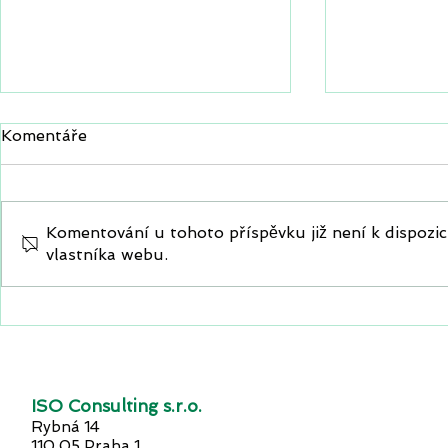
Komentáře
Komentování u tohoto příspěvku již není k dispozici
vlastníka webu.
GOODWILL TALKS II:
Nový podca
NEJVĚTŠÍ
podnikateli
PODNIKATELSKÉ
na scéně!
UPS&DOWNS
ISO Consulting s.r.o.
Rybná 14
110 05 Praha 1