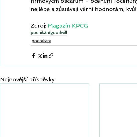
firmovýcm oscarům – ocenění i oceněným
nejlépe a zůstávají věrní hodnotám, kvůli
Zdroj: 
Magazín KPCG
podnikání
goodwill
podnikani
Nejnovější příspěvky