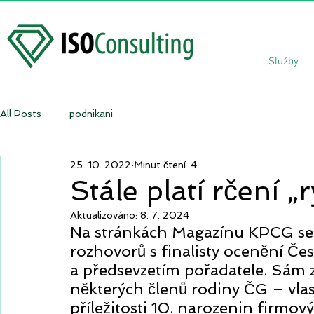
Služby
All Posts
podnikani
25. 10. 2022
Minut čtení: 4
Stále platí rčení 
Aktualizováno:
8. 7. 2024
Na stránkách Magazínu KPCG se č
rozhovorů s finalisty ocenění Če
a předsevzetím pořadatele. Sám zů
některých členů rodiny ČG – vlas
příležitosti 10. narozenin firmov