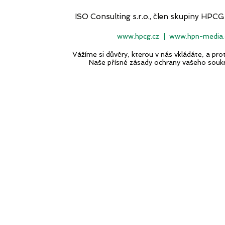
ISO Consulting s.r.o., člen skupiny H
www.hpcg.cz
|
www.hpn-media.
Vážíme si důvěry, kterou v nás vkládáte, a p
Naše přísné zásady ochrany vašeho souk