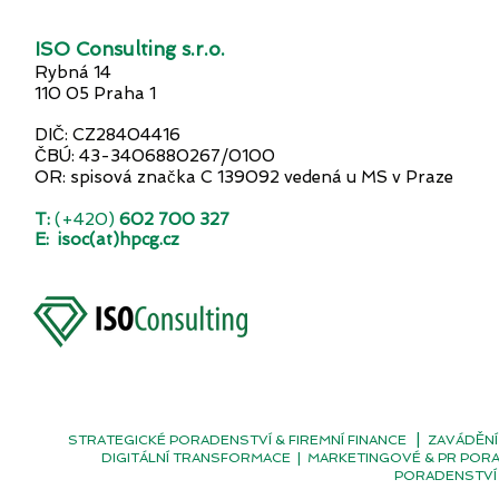
ISO Consulting s.r.o.
Rybná 14
110 05 Praha 1
DIČ: CZ28404416
ČBÚ: 43-3406880267/0100
OR: spisová značka C 139092 vedená u MS v Praze
T:
(+420)
602 700 327
E:
isoc(at)hpcg.cz
|
STRATEGICKÉ PORADENSTVÍ & FIREMNÍ FINANCE
ZAVÁDĚNÍ
DIGITÁLNÍ TRANSFORMACE
|
MARKETINGOVÉ & PR POR
PORADENSTVÍ 