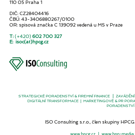
110 05 Praha 1
DIČ: CZ28404416
ČBÚ: 43-3406880267/0100
OR: spisová značka C 139092 vedená u MS v Praze
T:
(+420)
602 700 327
E:
isoc(at)hpcg.cz
|
STRATEGICKÉ PORADENSTVÍ & FIREMNÍ FINANCE
ZAVÁDĚNÍ
DIGITÁLNÍ TRANSFORMACE
|
MARKETINGOVÉ & PR POR
PORADENSTVÍ 
ISO Consulting s.r.o., člen skupiny H
www.hpcg.cz
|
www.hpn-media.