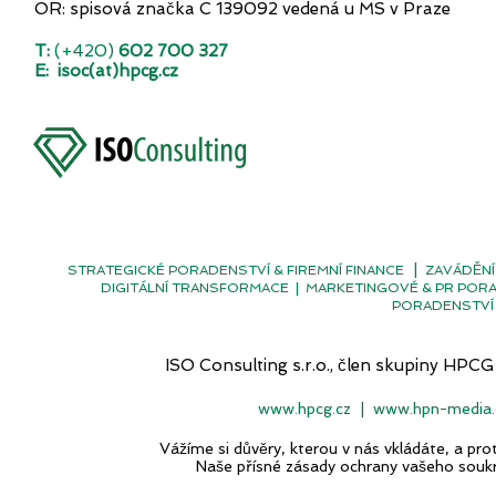
OR: spisová značka C 139092 vedená u MS v Praze
T:
(+420)
602 700 327
E:
isoc(at)hpcg.cz
|
STRATEGICKÉ PORADENSTVÍ & FIREMNÍ FINANCE
ZAVÁDĚNÍ
DIGITÁLNÍ TRANSFORMACE
|
MARKETINGOVÉ & PR POR
PORADENSTVÍ 
ISO Consulting s.r.o., člen skupiny H
www.hpcg.cz
|
www.hpn-media.
Vážíme si důvěry, kterou v nás vkládáte, a p
Naše přísné zásady ochrany vašeho souk