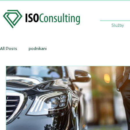
Služby
All Posts
podnikani