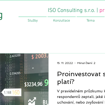
ISO Consulting s.r.o. |
pr
Služby
Konzultace
Téma
15. 11. 2022
Minut čtení: 2
Proinvestovat s
platí?
V pravidelném průzkumu H
respondentů zeptali, jaké i
uchování, nebo zvyšování 