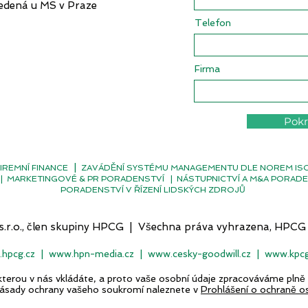
edená u MS v Praze
Telefon
Firma
Pokr
|
IREMNÍ FINANCE
ZAVÁDĚNÍ SYSTÉMU MANAGEMENTU DLE NOREM ISO, 
|
MARKETINGOVÉ & PR PORADENSTVÍ
|
NÁSTUPNICTVÍ A M&A PORADE
PORADENSTVÍ V ŘÍZENÍ LIDSKÝCH ZDROJŮ
 s.r.o., člen skupiny HPCG | Všechna práva vyhrazena, HPC
hpcg.cz
|
www.hpn-media.cz
|
www.cesky-goodwill.cz
|
www.kpcg
kterou v nás vkládáte, a proto vaše osobní údaje zpracováváme plně
zásady ochrany vašeho soukromí naleznete v
Prohlášení o ochraně o