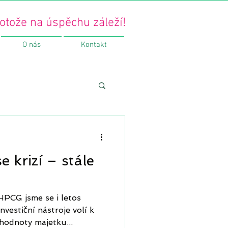
otože na úspěchu záleží!
O nás
Kontakt
e krizí – stále
PCG jsme se i letos
nvestiční nástroje volí k
hodnoty majetku...