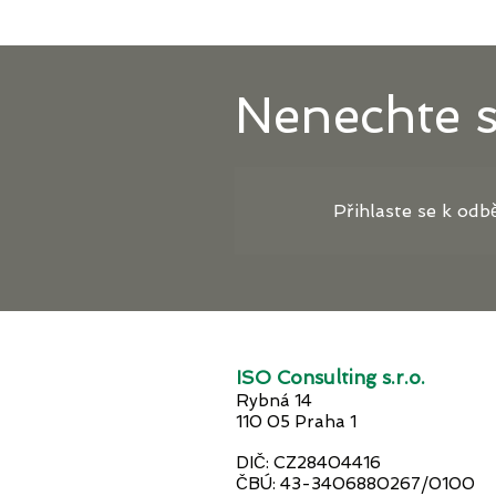
Nenechte si
Přihlaste se k odb
ISO Consulting s.r.o.
Rybná 14
110 05 Praha 1
DIČ: CZ28404416
ČBÚ: 43-3406880267/0100