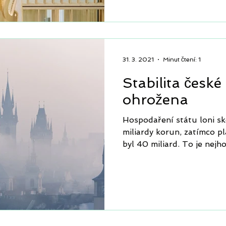
31. 3. 2021
Minut čtení: 1
Stabilita česk
ohrožena
Hospodaření státu loni s
miliardy korun, zatímco p
byl 40 miliard. To je nejho