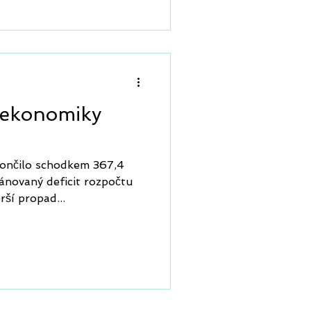
é ekonomiky
končilo schodkem 367,4
lánovaný deficit rozpočtu
rší propad...