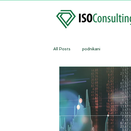
All Posts
podnikani