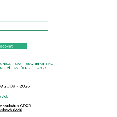
ačovat
NIS2, TISAX
|
ESG REPORTING
NSTVÍ
|
SVĚŘENSKÉ FONDY
G © 2008 - 2026
.club
 v souladu s GDPR.
sobních údajů
.