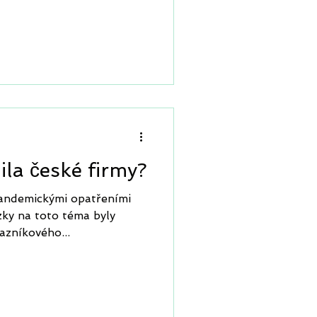
nila české firmy?
pandemickými opatřeními
zky na toto téma byly
azníkového...