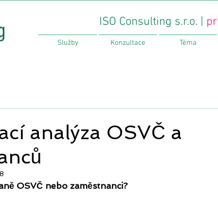
ISO Consulting s.r.o. |
pr
Služby
Konzultace
Téma
ací analýza OSVČ a
anců
18
daně OSVČ nebo zaměstnanci?  