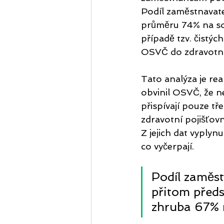
Podíl zaměstnavat
průměru 74% na soc
případě tzv. čistýc
OSVČ do zdravotní
Tato analýza je re
obvinil OSVČ, že n
přispívají pouze tř
zdravotní pojišťov
Z jejich dat vyply
co vyčerpají.
Podíl zaměs
přitom předs
zhruba 67% n