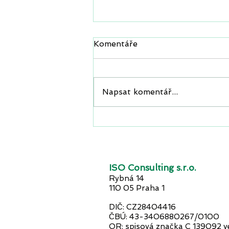
Komentáře
Napsat komentář...
Průzum: Skoro polovina
firem postrádá plán pro
kybernetický útok.
Ohrožují tím svůj provoz,
finance i dobré jméno.
ISO Consulting s.r.o.
Rybná 14
110 05 Praha 1
DIČ: CZ28404416
ČBÚ: 43-3406880267/0100
OR: spisová značka C 139092 v