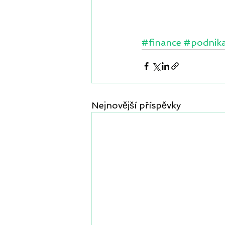
#finance
#podnika
Nejnovější příspěvky