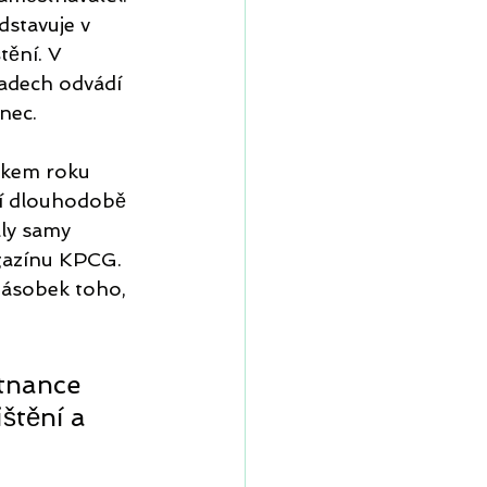
stavuje v 
ění. V 
padech odvádí 
nec.
tkem roku 
ví dlouhodobě 
aly samy 
agazínu KPCG. 
násobek toho, 
tnance 
štění a 