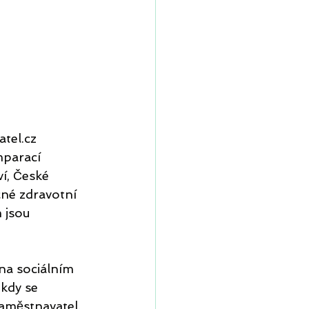
tel.cz 
parací 
í, České 
né zdravotní 
 jsou 
na sociálním 
kdy se 
aměstnavatel. 