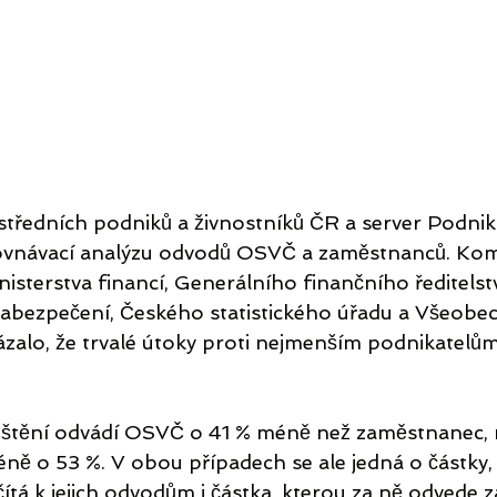
středních podniků a živnostníků ČR a server Podnika
srovnávací analýzu odvodů OSVČ a zaměstnanců. Kom
nisterstva financí, Generálního finančního ředitelstv
zabezpečení, Českého statistického úřadu a Všeobec
ázalo, že trvalé útoky proti nejmenším podnikatelům
ištění odvádí OSVČ o 41 % méně než zaměstnanec, 
ně o 53 %. V obou případech se ale jedná o částky, 
á k jejich odvodům i částka, kterou za ně odvede z