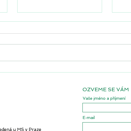
Euro, nebo koruna? Čeští
Průz
podnikatelé jsou nově
jsou
rozděleni téměř napůl
dáva
OZVEME SE VÁM
Vaše jméno a příjmení
E‑mail
edená u MS v Praze