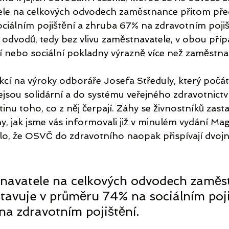
ele na celkových odvodech zaměstnance přitom před
iálním pojištění a zhruba 67% na zdravotním pojišt
h odvodů, tedy bez vlivu zaměstnavatele, v obou pří
 nebo sociální pokladny výrazně více než zaměstna
akcí na výroky odboráře Josefa Středuly, který počá
ejsou solidární a do systému veřejného zdravotnict
etinu toho, co z něj čerpají. Záhy se živnostníků zast
ny, jak jsme vás informovali již v minulém vydání M
nulo, že OSVČ do zdravotního naopak přispívají dvoj
tnavatele na celkových odvodech zaměs
tavuje v průměru 74% na sociálním poji
a zdravotním pojištění.