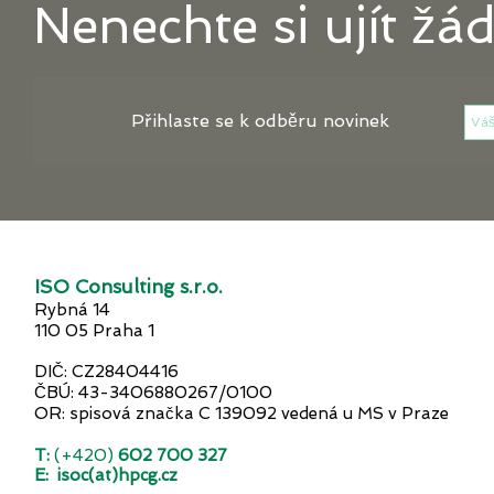
Nenechte si ujít žá
Přihlaste se k odběru novinek
ISO Consulting s.r.o.
Rybná 14
110 05 Praha 1
DIČ: CZ28404416
ČBÚ: 43-3406880267/0100
OR: spisová značka C 139092 vedená u MS v Praze
T:
(+420)
602 700 327
E:
isoc(at)hpcg.cz