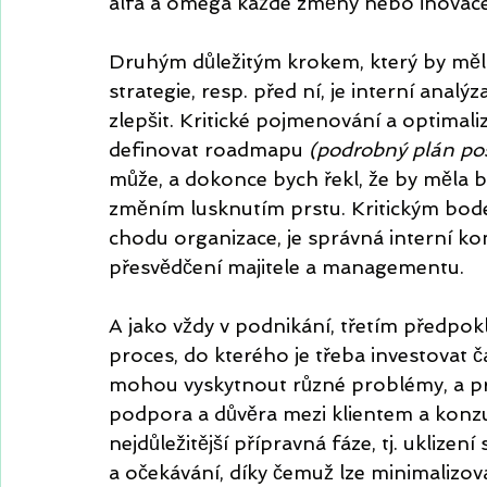
alfa a omega každé změny nebo inovace
Druhým důležitým krokem, který by měl
strategie, resp. před ní, je interní analý
zlepšit. Kritické pojmenování a optimal
definovat roadmapu 
(podrobný plán pos
může, a dokonce bych řekl, že by měla bý
změním lusknutím prstu. Kritickým bode
chodu organizace, je správná interní ko
přesvědčení majitele a managementu.
A jako vždy v podnikání, třetím předpok
proces, do kterého je třeba investovat č
mohou vyskytnout různé problémy, a pro
podpora a důvěra mezi klientem a konz
nejdůležitější přípravná fáze, tj. uklizen
a očekávání, díky čemuž lze minimaliz