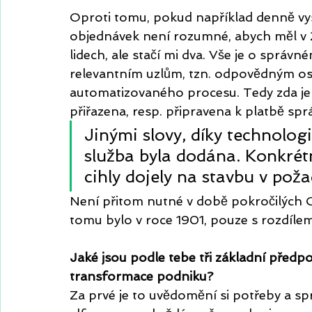
Oproti tomu, pokud například denně vyst
objednávek není rozumné, abych měl v 21.
lidech, ale stačí mi dva. Vše je o správn
relevantním uzlům, tzn. odpovědným oso
automatizovaného procesu. Tedy zda je 
přiřazena, resp. připravena k platbě spr
Jinými slovy, díky technologi
služba byla dodána. Konkrétn
cihly dojely na stavbu v poža
Není přitom nutné v době pokročilých O
tomu bylo v roce 1901, pouze s rozdílem,
Jaké jsou podle tebe tři základní předpo
transformace podniku?
Za prvé je to uvědomění si potřeby a spr