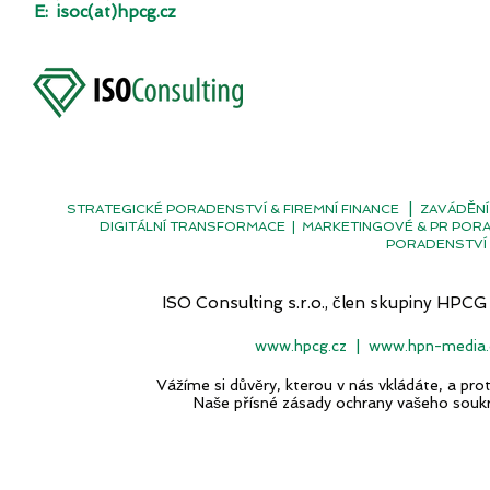
E:
isoc(at)hpcg.cz
|
STRATEGICKÉ PORADENSTVÍ & FIREMNÍ FINANCE
ZAVÁDĚNÍ
DIGITÁLNÍ TRANSFORMACE
|
MARKETINGOVÉ & PR POR
PORADENSTVÍ 
ISO Consulting s.r.o., člen skupiny H
www.hpcg.cz
|
www.hpn-media.
Vážíme si důvěry, kterou v nás vkládáte, a p
Naše přísné zásady ochrany vašeho souk