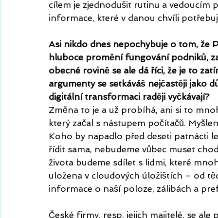
cílem je zjednodušit rutinu a vedoucím
informace, které v danou chvíli potřebu
Asi nikdo dnes nepochybuje o tom, že P
hluboce promění fungování podniků, zam
obecné rovině se ale dá říci, že je to z
argumenty se setkáváš nejčastěji jako d
digitální transformaci raději vyčkávají?
Změna to je a už probíhá, ani si to mn
který začal s nástupem počítačů. Myšlení 
Koho by napadlo před deseti patnácti le
řídit sama, nebudeme vůbec muset chodi
života budeme sdílet s lidmi, které mnoh
uložena v cloudových úložištích – od tě
informace o naší poloze, zálibách a pr
České firmy, resp. jejich majitelé, se al