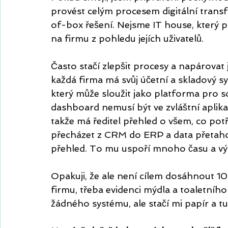
provést celým procesem digitální tran
of-box řešení. Nejsme IT house, který po
na firmu z pohledu jejích uživatelů. 
Často stačí zlepšit procesy a napárovat j
každá firma má svůj účetní a skladový s
který může sloužit jako platforma pro 
dashboard nemusí být ve zvláštní aplikac
takže má ředitel přehled o všem, co pot
přecházet z CRM do ERP a data přetahova
přehled. To mu uspoří mnoho času a výra
Opakuji, že ale není cílem dosáhnout 100
firmu, třeba evidenci mýdla a toaletní
žádného systému, ale stačí mi papír a tu