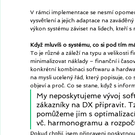
V rámci implementace se nesmí opomeno
vysvětlení a jejich adaptace na zavádě
výkon systému záviset na lidech, kteří 
Když mluvíš o systému, co si pod tím m
To je různé a záleží na typu a velikosti
minimalizovat náklady – finanční i čas
konkrétní kombinaci softwaru a hardw
na mysli ucelený řád, který popisuje, co
objeví a proč. Co se stane, když s info
My neposkytujeme vývoj sof
zákazníky na DX připravit. Tz
pomůžeme jim s optimalizací 
vč. harmonogramu a rozpoč
Pokud chtějí, jsem připraveni poskytnou