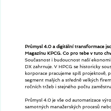
Průmysl 4.0 a digitální transformace js
Magazínu KPCG. Co pro tebe v tuto chv
Současnost i budoucnost naší ekonomiky
DX zahrnuje. V HPCG se historicky sou
korporace pracujeme spíš projektově, 
segment malých a středně velkých firem
ročních tržeb i stejného počtu zaměstn
Průmysl 4.0 je vše od automatizace výrob
samotných manažerských procesů nebo c