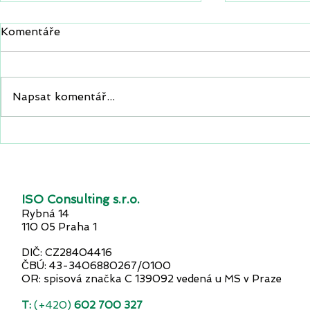
Komentáře
Napsat komentář...
Jak firmy vnímají digitální
Světem hýbe
transformaci?
transform
ISO Consulting s.r.o.
Rybná 14
110 05 Praha 1
DIČ: CZ28404416
ČBÚ: 43-3406880267/0100
OR: spisová značka C 139092 vedená u MS v Praze
T:
(+420)
602 700 327