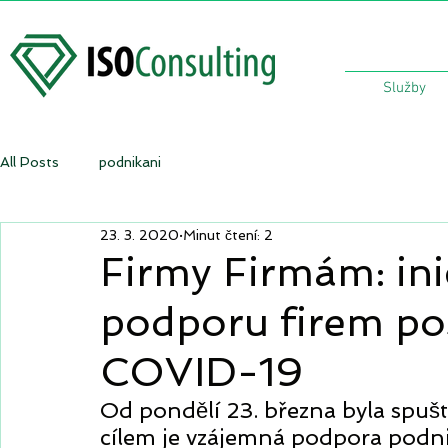
Služby
All Posts
podnikani
23. 3. 2020
Minut čtení: 2
Firmy Firmám: in
podporu firem po
COVID-19
Od pondělí 23. března byla spuště
cílem je vzájemná podpora podnik