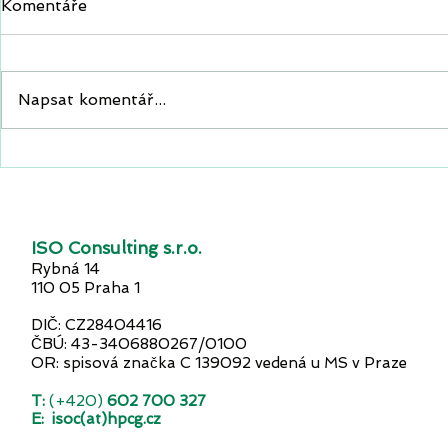
Komentáře
Napsat komentář...
Průzum: Skoro polovina
Euro, nebo
firem postrádá plán pro
podnikatel
kybernetický útok.
rozděleni 
Ohrožují tím svůj provoz,
finance i dobré jméno.
ISO Consulting s.r.o.
Rybná 14
110 05 Praha 1
DIČ: CZ28404416
ČBÚ: 43-3406880267/0100
OR: spisová značka C 139092 vedená u MS v Praze
T:
(+420)
602 700 327
E:
isoc(at)hpcg.cz