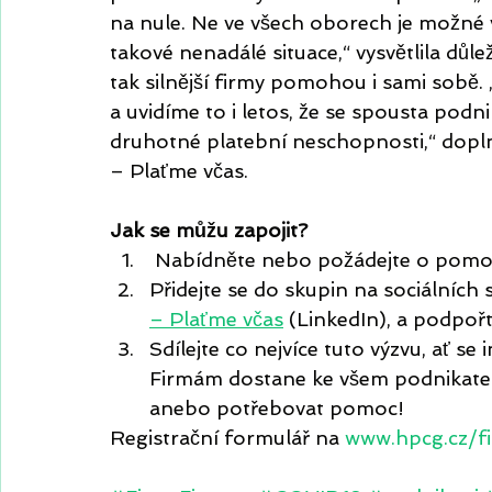
na nule. Ne ve všech oborech je možné v
takové nenadálé situace,“ vysvětlila důle
tak silnější firmy pomohou i sami sobě. 
a uvidíme to i letos, že se spousta podn
druhotné platební neschopnosti,“ doplni
– Plaťme včas.
Jak se můžu zapojit?
 Nabídněte nebo požádejte o pomo
Přidejte se do skupin na sociálních s
– Plaťme včas
 (LinkedIn), a podpořt
Sdílejte co nejvíce tuto výzvu, ať 
Firmám dostane ke všem podnikatel
anebo potřebovat pomoc!
Registrační formulář na 
www.hpcg.cz/f