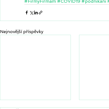
#FirmyFirmam
#COVID19
#podnikani
Nejnovější příspěvky