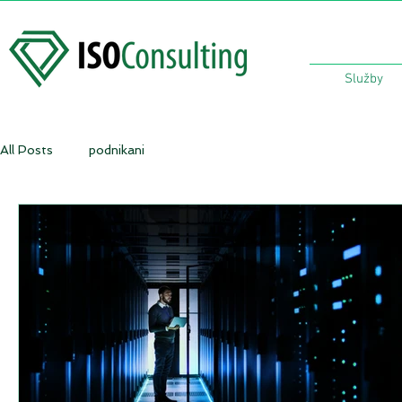
Služby
All Posts
podnikani