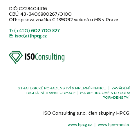
DIČ: CZ28404416
ČBÚ: 43-3406880267/0100
OR: spisová značka C 139092 vedená u MS v Praze
T:
(+420)
602 700 327
E:
isoc(at)hpcg.cz
|
STRATEGICKÉ PORADENSTVÍ & FIREMNÍ FINANCE
ZAVÁDĚNÍ
DIGITÁLNÍ TRANSFORMACE
|
MARKETINGOVÉ & PR POR
PORADENSTVÍ 
ISO Consulting s.r.o., člen skupiny H
www.hpcg.cz
|
www.hpn-media.