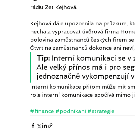
rádiu Zet Kejhová. 
Kejhová dále upozornila na průzkum, k
nechala vypracovat úvěrová firma Home 
polovina zaměstnanců českých firem se d
Čtvrtina zaměstnanců dokonce ani neví, 
Tip:
 Interní komunikací se v 
Ale velký přínos má i pro s
jednoznačně vykompenzují vlo
Interní komunikace přitom může mít smys
role interní komunikace spočívá mimo jin
#finance
#podnikani
#strategie