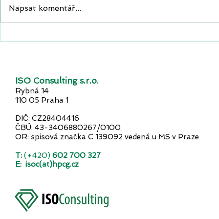
Napsat komentář...
Průzum: Skoro polovina
Euro, nebo
firem postrádá plán pro
podnikatel
kybernetický útok.
rozděleni 
Ohrožují tím svůj provoz,
finance i dobré jméno.
ISO Consulting s.r.o.
Rybná 14
110 05 Praha 1
DIČ: CZ28404416
ČBÚ: 43-3406880267/0100
OR: spisová značka C 139092 vedená u MS v Praze
T:
(+420)
602 700 327
E:
isoc(at)hpcg.cz