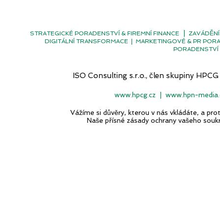
|
STRATEGICKÉ PORADENSTVÍ & FIREMNÍ FINANCE
ZAVÁDĚNÍ
DIGITÁLNÍ TRANSFORMACE
|
MARKETINGOVÉ & PR POR
PORADENSTVÍ 
ISO Consulting s.r.o., člen skupiny H
www.hpcg.cz
|
www.hpn-media.
Vážíme si důvěry, kterou v nás vkládáte, a p
Naše přísné zásady ochrany vašeho souk