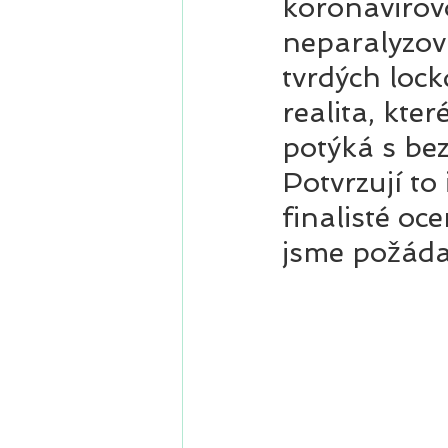
koronavirovo
neparalyzova
tvrdých loc
realita, kter
potýká s be
Potvrzují to
finalisté oce
jsme požáda