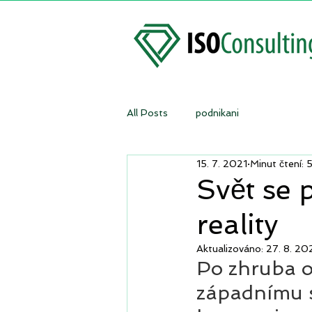
All Posts
podnikani
15. 7. 2021
Minut čtení: 
Svět se 
reality
Aktualizováno:
27. 8. 20
Po zhruba os
západnímu s