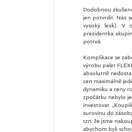
Podobnou zkušenos
jen potvrdit. Nás 
vysoký lesk). V o
prezidentka skupin
potrvá.
Komplikace se zabe
výrobu palet FLEXIP
absolutně nedostatk
cen maximálně jede
dynamiku a ceny ros
zpočátku nebylo je
investovat. „Koupil
surovinu do zásoby.
tzn. že jsme nakoup
abychom byli schopn