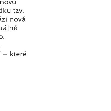
znovu 
ku tzv. 
ází nová 
tuálně 
. 
 
í – které 