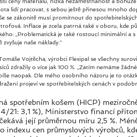
í ceny materiálu, nízká nezaměstnanost a bohužel 
ta lidí pracovat, s sebou ještě přinesou mnoho do
e se zákonitě musí promítnout do spotřebitelských
rofová. Inflace je zcela patrná také v oboru, kde pů
ého: „Problematická je také rostoucí minimální a s 
ě zvyšuje naše náklady.“
Tomáše Vojtěcha, výrobci Flexipal se všechny surovi
íců zdražily o více jak 100 %. „Zatím nemáme žádné 
, spíše naopak. Dle mého osobního názoru je to otázk
dražení projeví ve spotřebitelských cenách v podobn
ená spotřebním košem (HICP) meziročně
 4/21: 3,1 %), Ministerstvo financí přito
očekává její průměrnou míru 2,5 %. Méně
 o indexu cen průmyslových výrobců, kd