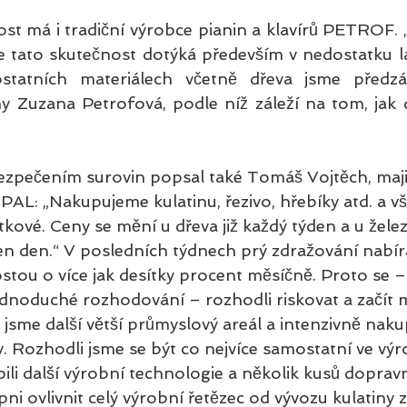
t má i tradiční výrobce pianin a klavírů PETROF. 
se tato skutečnost dotýká především v nedostatku la
statních materiálech včetně dřeva jsme předzás
y Zuzana Petrofová, podle níž záleží na tom, jak d
zpečením surovin popsal také Tomáš Vojtěch, majit
AL: „Nakupujeme kulatinu, řezivo, hřebíky atd. a vše
ové. Ceny se mění u dřeva již každý týden a u želez
n den.“ V posledních týdnech prý zdražování nabírá
tou o více jak desítky procent měsíčně. Proto se – 
dnoduché rozhodování – rozhodli riskovat a začít 
i jsme další větší průmyslový areál a intenzivně nak
 Rozhodli jsme se být co nejvíce samostatní ve výro
ili další výrobní technologie a několik kusů dopravn
i ovlivnit celý výrobní řetězec od vývozu kulatiny z