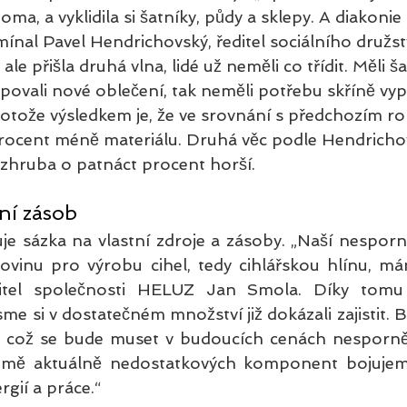
oma, a vyklidila si šatníky, půdy a sklepy. A diakonie
mínal Pavel Hendrichovský, ředitel sociálního družst
e přišla druhá vlna, lidé už neměli co třídit. Měli ša
povali nové oblečení, tak neměli potřebu skříně vyp
otože výsledkem je, že ve srovnání s předchozím ro
 procent méně materiálu. Druhá věc podle Hendrichov
e zhruba o patnáct procent horší.
ní zásob
e sázka na vlastní zdroje a zásoby. „Naší nesporn
rovinu pro výrobu cihel, tedy cihlářskou hlínu, má
ditel společnosti HELUZ Jan Smola. Díky tomu ř
e si v dostatečném množství již dokázali zajistit. B
, což se bude muset v budoucích cenách nesporně p
omě aktuálně nedostatkových komponent bojujeme
gií a práce.“