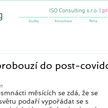
ISO Consulting s.r.o. |
pr
Služby
Konzultace
Téma
5
probouzí do post-covid
21
mnácti měsících se zdá, že se 
větu podaří vypořádat se s 