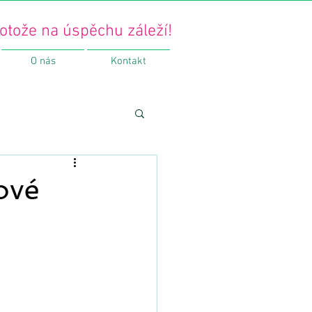
otože na úspěchu záleží!
O nás
Kontakt
ové