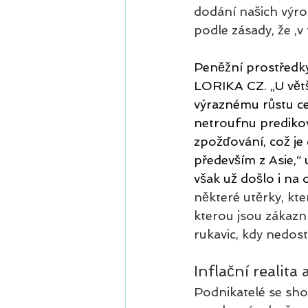
dodání našich výrob
podle zásady, že ‚v
Peněžní prostředk
LORIKA CZ. „U větš
výraznému růstu cen,
netroufnu predikov
zpožďování, což j
především z Asie,“ 
však už došlo i na
některé utěrky, kte
kterou jsou zákazní
rukavic, kdy nedost
Inflační realita
Podnikatelé se shod