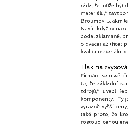
ráda, že může být d
materiálu,“ zavzpo
Broumov. „Jakmile al
Navíc, když nenaku
dodal zklamaně, pr
o dvacet až třicet
kvalita materiálu j
Tlak na zvyšová
Firmám se osvědčuj
to, že základní su
zdrojů,“ uvedl ře
komponenty: „Ty jsm
výrazně vyšší ceny
také proto, že kr
rostoucí cenou ener