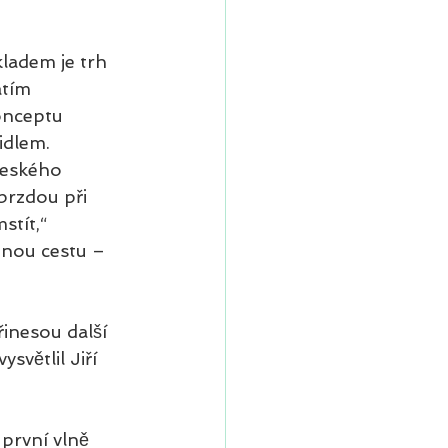
ladem je trh 
atím 
onceptu 
idlem. 
českého 
brzdou při 
tít,“ 
inou cestu – 
inesou další 
světlil Jiří 
 první vlně 