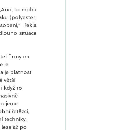
„Ano, to mohu 
ku (polyester, 
obeni,“ řekla 
louho situace 
el firmy na 
 je 
a je platnost 
 větší 
i když to 
masivně 
upujeme 
bní řetězci, 
í techniky, 
 lesa až po 