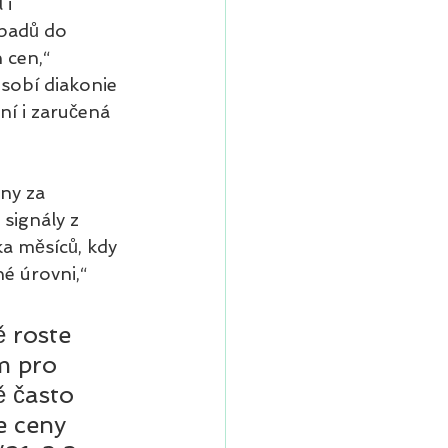
i 
padů do 
 cen,“ 
sobí diakonie 
ní i zaručená 
ny za 
signály z 
a měsíců, kdy 
é úrovni,“ 
 roste 
m pro 
 často 
e ceny 