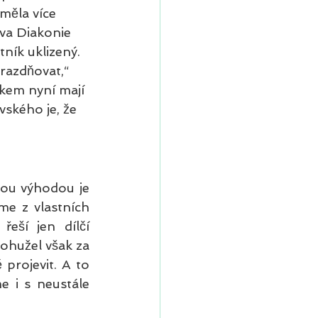
 měla více 
va Diakonie 
tník uklizený. 
razdňovat,“ 
kem nyní mají 
ského je, že 
ou výhodou je 
me z vlastních 
eší jen dílčí 
ohužel však za 
rojevit. A to 
 i s neustále 