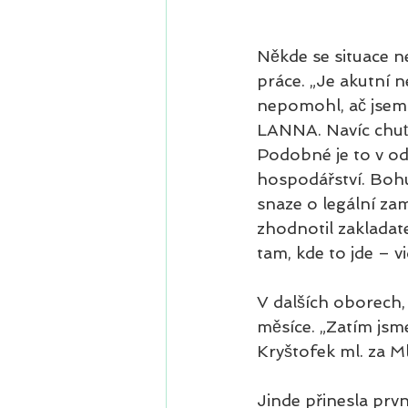
Někde se situace ne
práce. „Je akutní n
nepomohl, ač jsem 
LANNA. Navíc chuť 
Podobné je to v odv
hospodářství. Bohu
snaze o legální za
zhodnotil zakladat
tam, kde to jde – vi
V dalších oborech, 
měsíce. „Zatím jsme
Kryštofek ml. za M
Jinde přinesla prvn