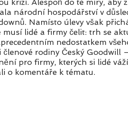
u krizí. Alespoň do té míry, aby 
la národní hospodářství v důsled
kdownů. Namísto úlevy však přich
é musí lidé a firmy čelit: trh se ak
zprecedentním nedostatkem všeho
 i členové rodiny Český Goodwill –
nění pro firmy, kterých si lidé váž
li o komentáře k tématu.