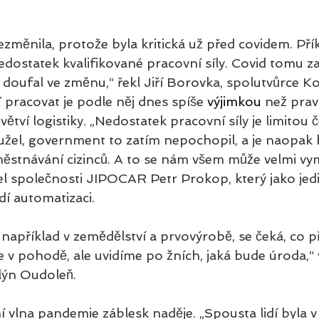
změnila, protože byla kritická už před covidem. Přík
edostatek kvalifikované pracovní síly. Covid tomu z
doufal ve změnu,“ řekl Jiří Borovka, spolutvůrce K
pracovat je podle něj dnes spíše 
výjimkou
 než prav
ětví logistiky. „Nedostatek pracovní síly je limitou 
žel, government to zatím nepochopil, a je naopak 
městnávání cizinců. A to se nám všem může velmi vyms
el společnosti JIPOCAR Petr Prokop, který jako jed
dí automatizaci. 
například v zemědělství a prvovýrobě, se čeká, co př
 v pohodě, ale uvidíme po žních, jaká bude úroda,“ vy
lýn Oudoleň. 
í vlna pandemie záblesk naděje. „Spousta lidí byla v