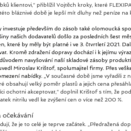
ků klientovi,“ přiblížil Vojtěch kroky, které FLEXIP
 této bláznivé době je lepší mít dluhy než peníze na 
y investuje především do zásob také olomoucká spo
iny našich dodavatelů došlo za posledních šest měs
 které by měly být platné i ve 3. čtvrtletí 2021. Dalš
at. Kromě zdražení dopravy dochází i k jejímu výr
e důvodem navyšování naší skladové zásoby produkt
uvedl Miroslav Krištof, spolumajitel firmy. Přes veš
 omezení nabídky. „V
 současné době jsme vyřadili z n
ré obsahují velký poměr plastů a jejich cena přesáhl
ci ochotni akceptovat,“ doplnil Krištof s tím, že pod
atek nitrilu vedl ke zvýšení cen o více než 200 %.
 a očekávání 
ují, že je to celé je teprve začátek. „Předražená dop