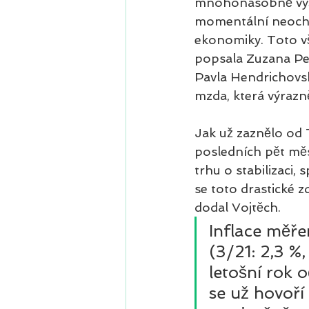
mnohonásobně vyšš
momentální neocho
ekonomiky. Toto vš
popsala Zuzana Pet
Pavla Hendrichovsk
mzda, která výrazn
Jak už zaznělo od 
posledních pět měs
trhu o stabilizaci
se toto drastické z
dodal Vojtěch.  
Inflace měř
(3/21: 2,3 %,
letošní rok 
se už hovoří