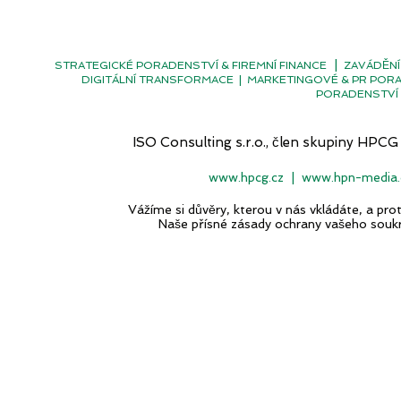
|
STRATEGICKÉ PORADENSTVÍ & FIREMNÍ FINANCE
ZAVÁDĚNÍ
DIGITÁLNÍ TRANSFORMACE
|
MARKETINGOVÉ & PR POR
PORADENSTVÍ 
ISO Consulting s.r.o., člen skupiny H
www.hpcg.cz
|
www.hpn-media.
Vážíme si důvěry, kterou v nás vkládáte, a p
Naše přísné zásady ochrany vašeho souk