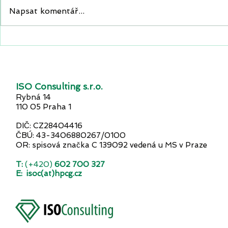
Napsat komentář...
Průzum: Skoro polovina
Euro, nebo
firem postrádá plán pro
podnikatel
kybernetický útok.
rozděleni 
Ohrožují tím svůj provoz,
finance i dobré jméno.
ISO Consulting s.r.o.
Rybná 14
110 05 Praha 1
DIČ: CZ28404416
ČBÚ: 43-3406880267/0100
OR: spisová značka C 139092 vedená u MS v Praze
T:
(+420)
602 700 327
E:
isoc(at)hpcg.cz