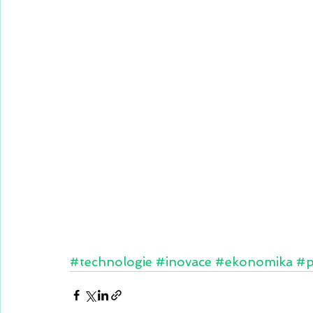
#technologie
#inovace
#ekonomika
#p