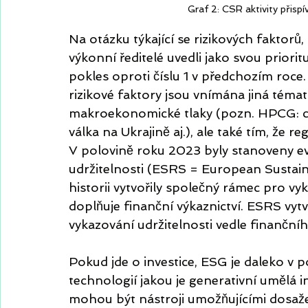
Graf 2: CSR aktivity přisp
Na otázku týkající se rizikových faktorů, 
výkonní ředitelé uvedli jako svou priorit
pokles oproti číslu 1 v předchozím roce. T
rizikové faktory jsou vnímána jiná témata
makroekonomické tlaky (pozn. HPCG: ce
válka na Ukrajině aj.), ale také tím, že 
V polovině roku 2023 byly stanoveny e
udržitelnosti (ESRS = European Sustaina
historii vytvořily společný rámec pro vyk
doplňuje finanční výkaznictví. ESRS vyt
vykazování udržitelnosti vedle finančníh
Pokud jde o investice, ESG je daleko v 
technologií jakou je generativní umělá int
mohou být nástroji umožňujícími dosažení