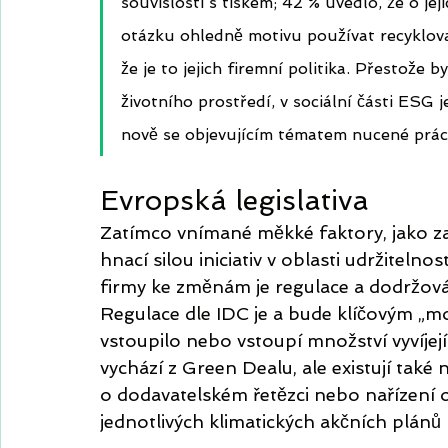
souvislosti s tiskem; 42 % uvedlo, že o j
otázku ohledně motivu používat recyklo
že je to jejich firemní politika. Přestože
životního prostředí, v sociální části ESG j
nově se objevujícím tématem nucené prác
Evropská legislativa
Zatímco vnímané měkké faktory, jako za
hnací silou iniciativ v oblasti udržiteln
firmy ke změnám je regulace a dodržování
Regulace dle IDC je a bude klíčovým „mo
vstoupilo nebo vstoupí množství vyvíjejí
vychází z Green Dealu, ale existují tak
o dodavatelském řetězci nebo nařízení o 
jednotlivých klimatických akčních plánů