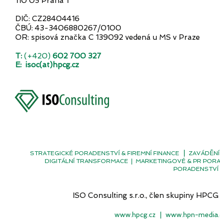
110 05 Praha 1
DIČ: CZ28404416
ČBÚ: 43-3406880267/0100
OR: spisová značka C 139092 vedená u MS v Praze
T:
(+420)
602 700 327
E:
isoc(at)hpcg.cz
|
STRATEGICKÉ PORADENSTVÍ & FIREMNÍ FINANCE
ZAVÁDĚNÍ
DIGITÁLNÍ TRANSFORMACE
|
MARKETINGOVÉ & PR POR
PORADENSTVÍ 
ISO Consulting s.r.o., člen skupiny H
www.hpcg.cz
|
www.hpn-media.