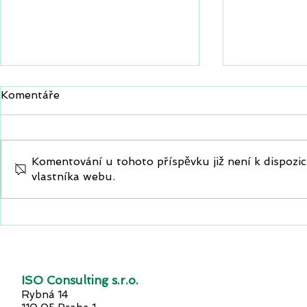
Komentáře
Komentování u tohoto příspěvku již není k dispozici
vlastníka webu.
ESG reporting v kostce:
Průzkum H
aby nebyl strašákem, ale
podnikatelé
konkurenční výhodou
budoucnost
palčivých p
více
ISO Consulting s.r.o.
Rybná 14