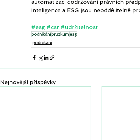
automatizaci dodržování právních předpi
inteligence a ESG jsou neoddělitelně pr
#esg
#csr
#udržitelnost
podnikání
pruzkum
esg
podnikani
Nejnovější příspěvky