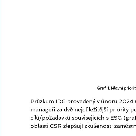
Graf 1: Hlavní prior
Průzkum IDC provedený v únoru 2024 uká
manageři za dvě nejdůležitější priority po
cílů/požadavků souvisejících s ESG (graf 1
oblasti CSR zlepšují zkušenosti zaměstn