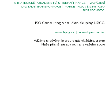
|
STRATEGICKÉ PORADENSTVÍ & FIREMNÍ FINANCE
ZAVÁDĚNÍ
DIGITÁLNÍ TRANSFORMACE
|
MARKETINGOVÉ & PR POR
PORADENSTVÍ 
ISO Consulting s.r.o., člen skupiny H
www.hpcg.cz
|
www.hpn-media.
Vážíme si důvěry, kterou v nás vkládáte, a p
Naše přísné zásady ochrany vašeho souk