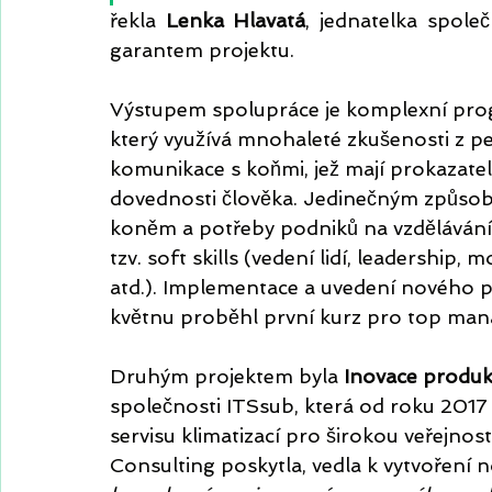
řekla 
Lenka Hlavatá
, jednatelka spole
garantem projektu. 
Výstupem spolupráce je komplexní pro
který využívá mnohaleté zkušenosti z p
komunikace s koňmi, jež mají prokazateln
dovednosti člověka. Jedinečným způsobe
koněm a potřeby podniků na vzdělávání j
tzv. soft skills (vedení lidí, leadership
atd.). Implementace a uvedení nového p
květnu proběhl první kurz pro top mana
Druhým projektem byla 
Inovace produk
společnosti ITSsub, která od roku 2017 
servisu klimatizací pro širokou veřejnos
Consulting poskytla, vedla k vytvoření