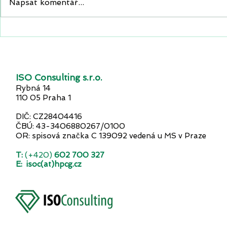
Napsat komentář...
Jak krize ovlivnila české
Nový podca
firmy?
podnikateli
na scéně!
ISO Consulting s.r.o.
Rybná 14
110 05 Praha 1
DIČ: CZ28404416
ČBÚ: 43-3406880267/0100
OR: spisová značka C 139092 vedená u MS v Praze
T:
(+420)
602 700 327
E:
isoc(at)hpcg.cz