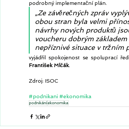
podrobný implementační plán. 
„Ze závěrečných zpráv vyplý
obou stran byla velmi přín
návrhy nových produktů jso
voucheru dobrým základem 
nepříznivé situace v tržním p
František Mlčák
.
Zdroj: ISOC
#podnikani
#ekonomika
podnikání
ekonomika