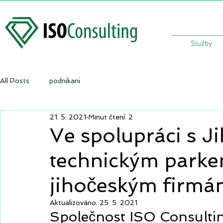
Služby
All Posts
podnikani
21. 5. 2021
Minut čtení: 2
Ve spolupráci s 
technickým parke
jihočeským firm
Aktualizováno:
25. 5. 2021
Společnost ISO Consultin