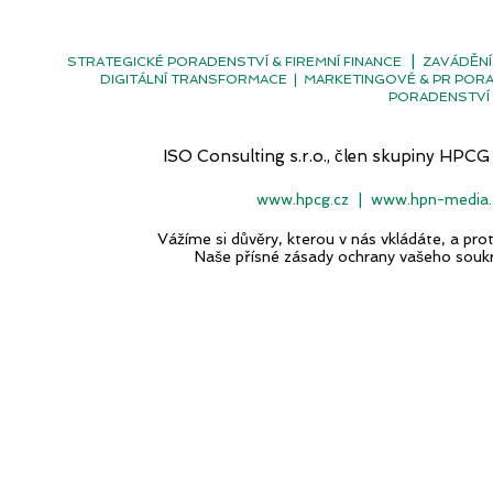
|
STRATEGICKÉ PORADENSTVÍ & FIREMNÍ FINANCE
ZAVÁDĚNÍ
DIGITÁLNÍ TRANSFORMACE
|
MARKETINGOVÉ & PR POR
PORADENSTVÍ 
ISO Consulting s.r.o., člen skupiny H
www.hpcg.cz
|
www.hpn-media.
Vážíme si důvěry, kterou v nás vkládáte, a p
Naše přísné zásady ochrany vašeho souk