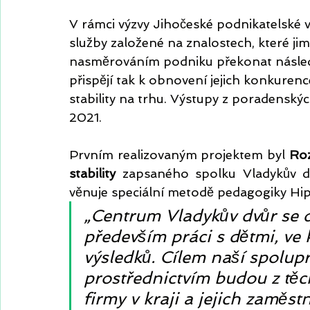
V rámci výzvy Jihočeské podnikatelské
služby založené na znalostech, které j
nasměrováním podniku překonat násle
přispějí tak k obnovení jejich konkurenc
stability na trhu. Výstupy z poradenský
2021. 
Prvním realizovaným projektem byl 
Roz
stability
 zapsaného spolku Vladykův dv
věnuje speciální metodě pedagogiky Hipo
„Centrum Vladykův dvůr se 
především práci s dětmi, ve
výsledků. Cílem naší spolupr
prostřednictvím budou z těch
firmy v kraji a jejich zaměst