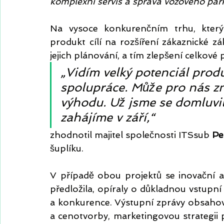
komplexní servis a správa vozového park
Na vysoce konkurenčním trhu, který
produkt cílí na rozšíření zákaznické zák
jejich plánování, a tím zlepšení celkové 
„Vidím velký potenciál produk
spolupráce. Může pro nás z
výhodu. Už jsme se domluvil
zahájíme v září,“
zhodnotil majitel společnosti ITSsub 
Pe
šuplíku.
V případě obou projektů se inovační a 
předložila, opíraly o důkladnou vstupní 
a konkurence. Výstupní zprávy obsahova
a cenotvorby, marketingovou strategii p